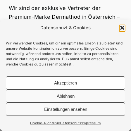
Wir sind der exklusive Vertreter der
Premium-Marke
Dermathod
in Österreich –
Ihr Partner für moderne Hautpflege auf
Datenschuzt & Cookies
höchstem Niveau.
Wir verwenden Cookies, um dir ein optimales Erlebnis zu bieten und
unsere Website kontinuierlich zu verbessern. Einige Cookies sind
Impressum
|
Datenschutzerklärung
|
AGBs
|
notwendig, während andere uns helfen, Inhalte zu personalisieren
und die Nutzung zu analysieren. Du kannst selbst entscheiden,
Lieferbedingungen
|
Erstattung und Rückgabe
|
welche Cookies du zulassen möchtest..
Zahlungsweisen
Akzeptieren
Ablehnen
Einstellungen ansehen
Cookie-Richtlinie
Datenschutz
Impressum