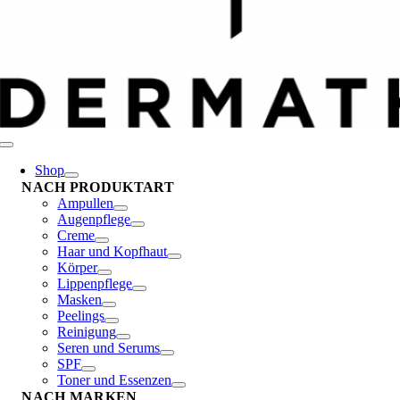
Toggle
Navigation
Shop
NACH PRODUKTART
Ampullen
Augenpflege
Creme
Haar und Kopfhaut
Körper
Lippenpflege
Masken
Peelings
Reinigung
Seren und Serums
SPF
Toner und Essenzen
NACH MARKEN