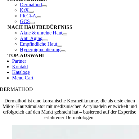
Dermathod
KrX
PfeCt-A
GCS
NACH HAUTBEDÜRFNISS
Akne & unreine Haut
Anti-Aging
Empfindliche Haut
Hyperpigmentierung
TOP-AUSWAHL
Partner
Kontakt
Kataloge
Menu Cart
DERMATHOD
Dermathod ist eine koreanische Kosmetikmarke, die als erste einen
Mikro-Hautstimulator mit medizinischen Acrylnadeln entwickelt und
erfolgreich auf den Markt gebracht hat – basierend auf der Expertise
erfahrener Dermatologen.