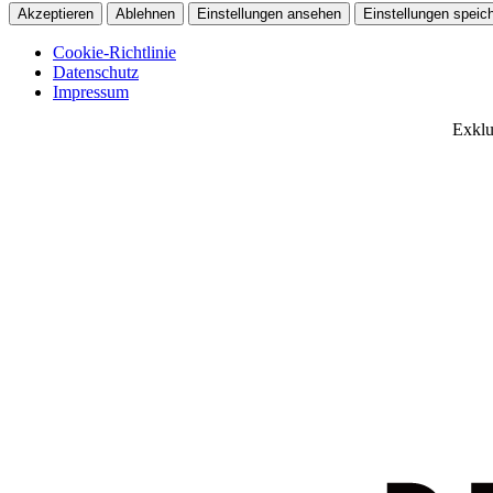
Akzeptieren
Ablehnen
Einstellungen ansehen
Einstellungen speic
Cookie-Richtlinie
Datenschutz
Impressum
Skip
Exklu
to
content