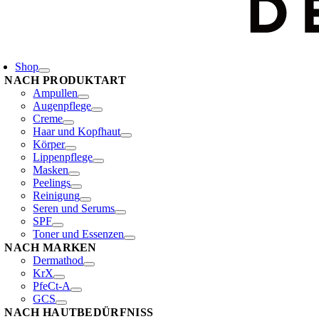
oggle
avigation
Shop
NACH PRODUKTART
Ampullen
Augenpflege
Creme
Haar und Kopfhaut
Körper
Lippenpflege
Masken
Peelings
Reinigung
Seren und Serums
SPF
Toner und Essenzen
NACH MARKEN
Dermathod
KrX
PfeCt-A
GCS
NACH HAUTBEDÜRFNISS