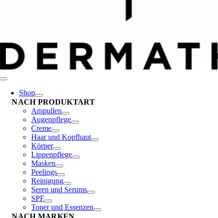
Toggle
Navigation
Shop
NACH PRODUKTART
Ampullen
Augenpflege
Creme
Haar und Kopfhaut
Körper
Lippenpflege
Masken
Peelings
Reinigung
Seren und Serums
SPF
Toner und Essenzen
NACH MARKEN