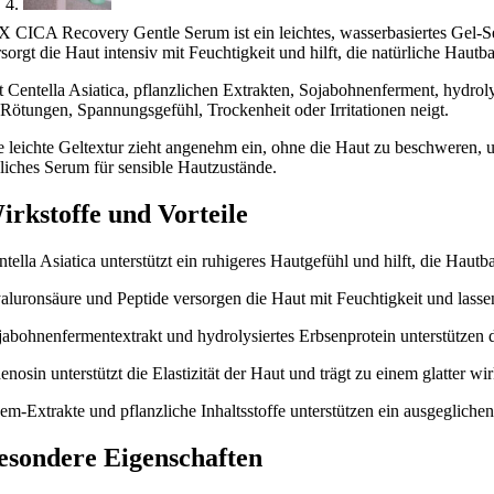
X CICA Recovery Gentle Serum ist ein leichtes, wasserbasiertes Gel-Se
sorgt die Haut intensiv mit Feuchtigkeit und hilft, die natürliche Hautba
t Centella Asiatica, pflanzlichen Extrakten, Sojabohnenferment, hydro
 Rötungen, Spannungsgefühl, Trockenheit oder Irritationen neigt.
e leichte Geltextur zieht angenehm ein, ohne die Haut zu beschweren, 
gliches Serum für sensible Hautzustände.
irkstoffe und Vorteile
tella Asiatica unterstützt ein ruhigeres Hautgefühl und hilft, die Hautba
aluronsäure und Peptide versorgen die Haut mit Feuchtigkeit und lassen
jabohnenfermentextrakt und hydrolysiertes Erbsenprotein unterstützen d
enosin unterstützt die Elastizität der Haut und trägt zu einem glatter w
em-Extrakte und pflanzliche Inhaltsstoffe unterstützen ein ausgegliche
esondere Eigenschaften