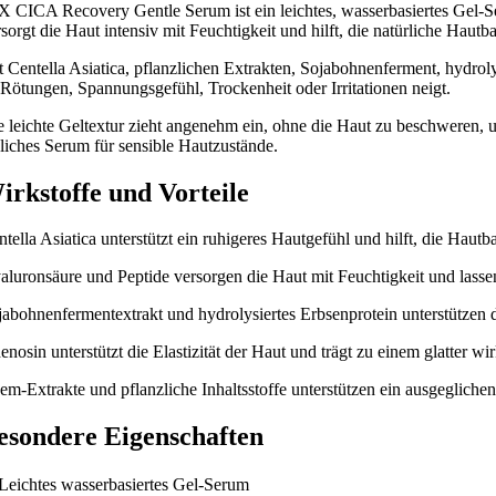
X CICA Recovery Gentle Serum ist ein leichtes, wasserbasiertes Gel-Se
sorgt die Haut intensiv mit Feuchtigkeit und hilft, die natürliche Hautba
t Centella Asiatica, pflanzlichen Extrakten, Sojabohnenferment, hydro
 Rötungen, Spannungsgefühl, Trockenheit oder Irritationen neigt.
e leichte Geltextur zieht angenehm ein, ohne die Haut zu beschweren, 
gliches Serum für sensible Hautzustände.
irkstoffe und Vorteile
tella Asiatica unterstützt ein ruhigeres Hautgefühl und hilft, die Hautba
aluronsäure und Peptide versorgen die Haut mit Feuchtigkeit und lassen
jabohnenfermentextrakt und hydrolysiertes Erbsenprotein unterstützen d
enosin unterstützt die Elastizität der Haut und trägt zu einem glatter w
em-Extrakte und pflanzliche Inhaltsstoffe unterstützen ein ausgegliche
esondere Eigenschaften
Leichtes wasserbasiertes Gel-Serum