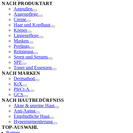
NACH PRODUKTART
Ampullen
Augenpflege
Creme
Haar und Kopfhaut
Körper
Lippenpflege
Masken
Peelings
Reinigung
Seren und Serums
SPF
Toner und Essenzen
NACH MARKEN
Dermathod
KrX
PfeCt-A
GCS
NACH HAUTBEDÜRFNISS
Akne & unreine Haut
Anti-Aging
Empfindliche Haut
Hyperpigmentierung
TOP-AUSWAHL
Partner