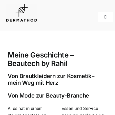
Skip
to
content
Toggl
Navig
Shop
Partner
Meine Geschichte –
Beautech by Rahil
Kontakt
Von Brautkleidern zur Kosmetik–
Kataloge
mein Weg mit Herz
Von Mode zur Beauty-Branche
Alles hat in einem
Essen und Service